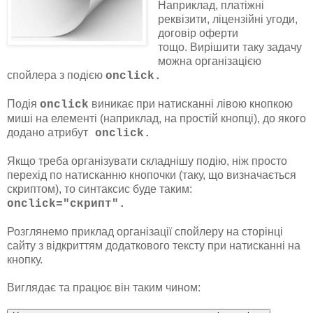
Наприклад, платіжні
реквізити, ліцензійні угоди,
договір оферти
тощо. Вирішити таку задачу
можна організацією
спойлера з подією
onclick.
Подія
виникає при натисканні лівою кнопкою
onclick
миші на елементі (наприклад, на простій кнопці), до якого
додано атрибут
onclick.
Якщо треба організувати складнішу подію, ніж просто
перехід по натисканню кнопочки (таку, що визначається
скриптом), то синтаксис буде таким:
onclick="скрипт".
Розглянемо приклад організації спойлеру на сторінці
сайту з відкриттям додаткового тексту при натисканні на
кнопку.
Виглядає та працює він таким чином: