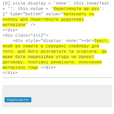
[0].style.display = 'none'; this.innerText
= ''; this.value = '
Переглянути ще раз
';
}" type="button" value="
Натиснить на
кнопку щоб переглянути додаткові
матеріали
" />
</div>
<div class="alt2">
<div style="display: none;"><br>
Текст,
який ви пишите в середині спойлеру для
того, щоб його розгортати та згортати. Це
може бути лицензійна угода чи проєкт
договору, платіжні реквізити, пояснення
матеріалу тощо
</div>
</div>
Надати доступ