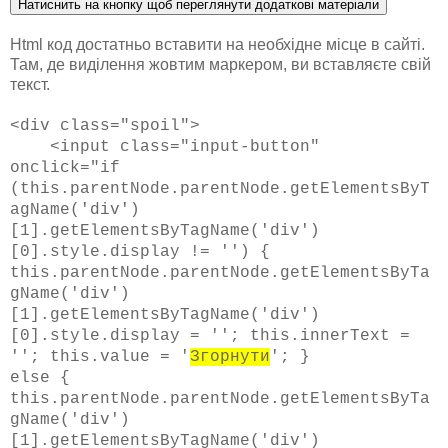
Html код достатньо вставити на необхідне місце в сайті.
Там, де виділення жовтим маркером, ви вставляєте свій
текст.
<div class="spoil">
<input class="input-button"
onclick="if
(this.parentNode.parentNode.getElementsByT
agName('div')
[1].getElementsByTagName('div')
[0].style.display != '') {
this.parentNode.parentNode.getElementsByTa
gName('div')
[1].getElementsByTagName('div')
[0].style.display = ''; this.innerText =
''; this.value = '
Згорнути
'; }
else {
this.parentNode.parentNode.getElementsByTa
gName('div')
[1].getElementsByTagName('div')